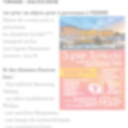
TIRAGE : 04/07/2018
1er prix: un séjour pour 2 personnes à VIENNE
Séjour de 4 nuits pour 2
personnes
en chambre double****,
transport inclus
Les Lignes Amarante -
Licence : 1414 A
Et des dizaines d’autres
lots !
- Une tablette Samsung
Galaxy,
- un robot multifonction
Philips,
- une machine Nespresso,
- une lampe de luminothérapie,
- une pierrade/raclette,