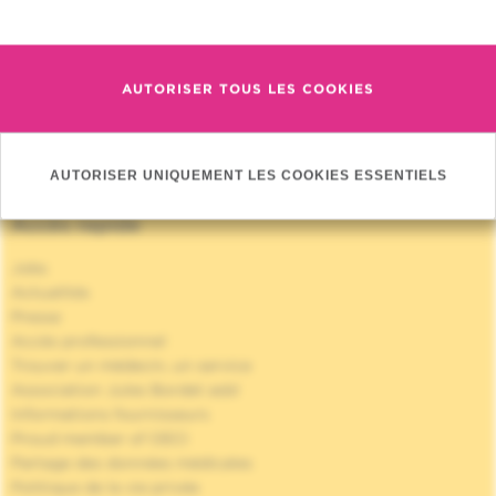
En savoir plus
AUTORISER TOUS LES COOKIES
AUTORISER UNIQUEMENT LES COOKIES ESSENTIELS
Accès rapide
Jobs
Actualités
Presse
Accès professionnel
Trouver un médecin, un service
Association Jules Bordet asbl
Informations fournisseurs
Proud member of OECI
Partage des données médicales
Politique de la vie privée