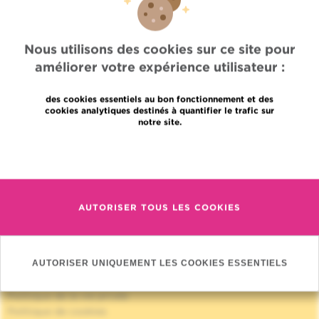
Nous utilisons des cookies sur ce site pour
améliorer votre expérience utilisateur :
des cookies essentiels au bon fonctionnement et des
cookies analytiques destinés à quantifier le trafic sur
notre site.
Accès rapide
En savoir plus
Jobs
Actualités
Presse
Accès professionnel
AUTORISER TOUS LES COOKIES
Trouver un médecin, un service
Association Jules Bordet asbl
Informations fournisseurs
Proud member of OECI
AUTORISER UNIQUEMENT LES COOKIES ESSENTIELS
Partage des données médicales
Politique de la vie privée
Politique de cookies