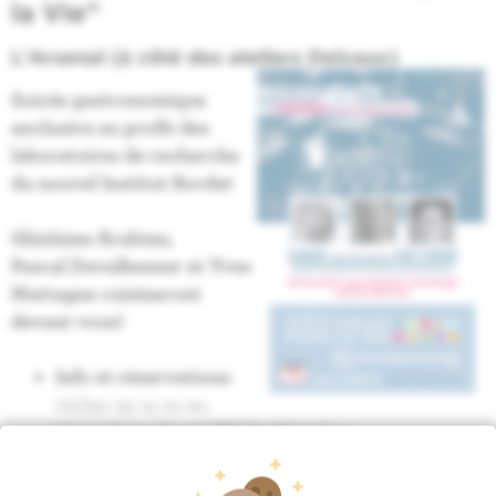
la Vie"
L'Arsenal (à côté des ateliers Delvaux)
Soirée gastronomique
exclusive au profit des
laboratoires de recherche
du nouvel Institut Bordet
Ghislaine Arabian,
Pascal Devalkeneer et Yves
Mattagne cuisineront
devant vous!
Info et réservations
:
02/541 34 14 ou au
7ème étage du 121 Bld de Waterloo
Site web
:
http://www.amis-bordet.be/amis-
institut-bordet-accueil.html