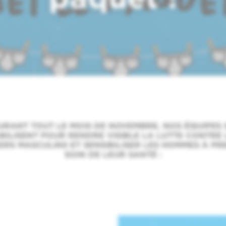
URANT TOUT LE MOIS DE NOVEMBRE, NOS ÉQUIPES 
h
BILISENT POUR RENDRE VISIBLE LA LUTTE CONTRE 
RS MASCULINS ET SENSIBILISER LES HOMMES À P
SOIN DE LEUR SANTÉ :