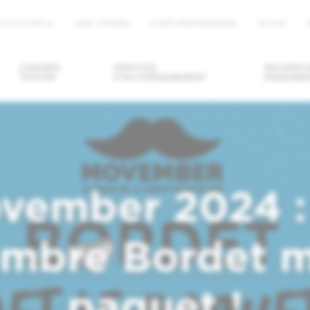
ACTUALITÉS
JOBS / STAGES
ACCÈS PROFESSIONNEL
MYHUB
u
CANCERS
SERVICES
RECHERCH
TRAITÉS
D'ACCOMPAGNEMENT
ENSEIGNE
DRE/ANNULER
DEMANDER UN
TROUVER U
ENDEZ-VOUS
SECOND AVIS
MÉDECIN / U
SERVICE
vember 2024 :
mbre Bordet m
paquet !