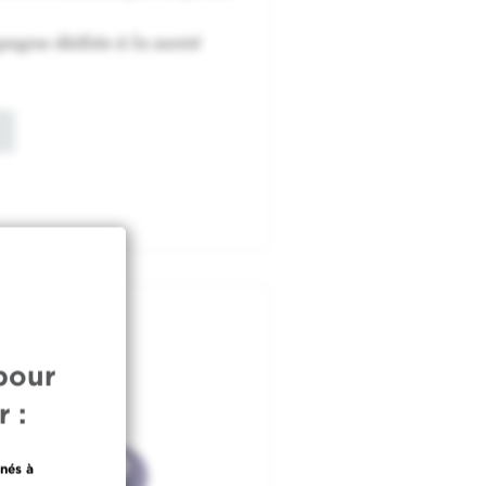
agne dédiée à la santé
pour
 :
nés à