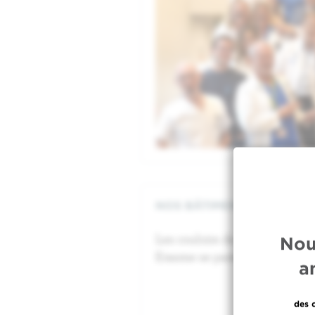
NOS BÂTIMENTS S'HABILL
Les couloirs de l’Institut Jule
Nou
Erasme se parent de bleu pou
a
des 