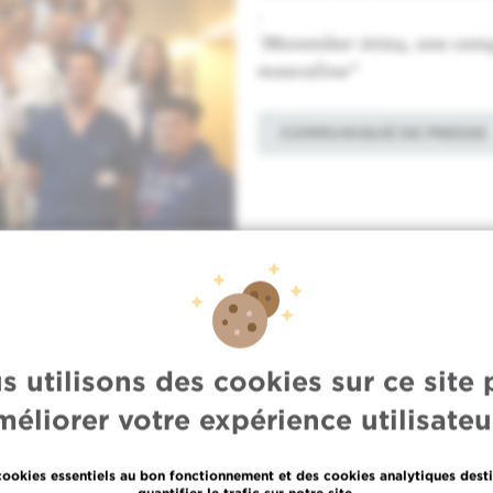
:
"
Movember 2024, une camp
masculine"
COMMUNIQUÉ DE PRESSE
ENT DE BLEU
s Bordet et de l’Hôpital
s utilisons des cookies sur ce site 
r l’occasion !
méliorer votre expérience utilisateur
cookies essentiels au bon fonctionnement et des cookies analytiques desti
quantifier le trafic sur notre site.