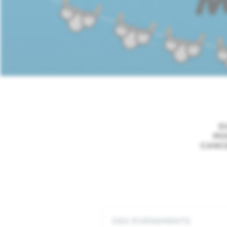
D
Paragrap
MO
body
CANCE
DES ÉVÉNEMENTS