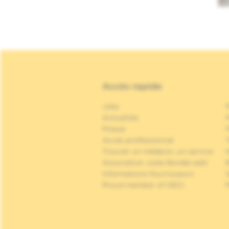
Accès rapide
Jobs
Actualités
P
Presse
P
Accès professionnel
Trouver un médecin, un service
Association Jules Bordet asbl
Informations fournisseurs
Proud member of OECI
P