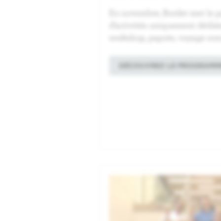
En novembre, Bordet met le p
d’activités uniquement dédié
workshop, papote, voyage son
DÉCOUVREZ LE PROGRAMM