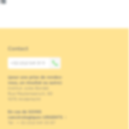
Contact
+32 (0)2 541 31 11
(pour une prise de rendez-
vous, un résultat ou autre)
Institut Jules Bordet
Rue Meylemeersch, 90
1070 Anderlecht
En cas de SOINS
cancérologiques URGENTS
:
Tel : + 32 (0)2 541 33 87