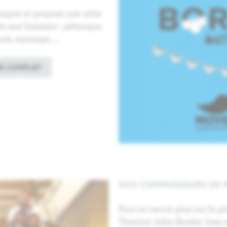
aquet et propose une série
es aux hommes : pétanque,
ore, massage, …
E COMPLET
NOS COMMUNIQUÉS DE 
Pour en savoir plus sur la p
l’Institut Jules Bordet, lis