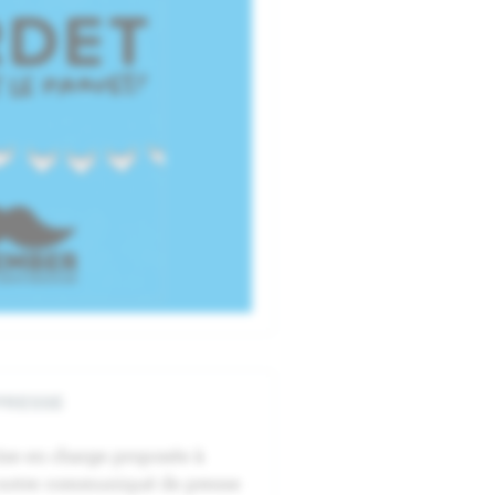
PRESSE
rise en charge proposée à
ez notre communiqué de presse