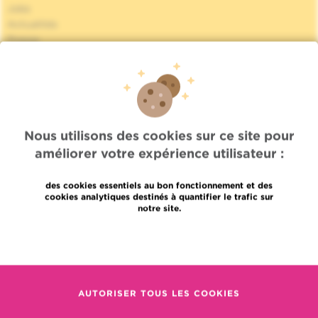
Jobs
Actualités
Presse
Accès professionnel
Trouver un médecin, un service
Association Jules Bordet asbl
Informations fournisseurs
Proud member of OECI
Partage des données médicales
Nous utilisons des cookies sur ce site pour
Politique de la vie privée
améliorer votre expérience utilisateur :
Politique de cookies
Transparence
des cookies essentiels au bon fonctionnement et des
Nos réseaux sociaux
cookies analytiques destinés à quantifier le trafic sur
notre site.
Brochures
Gender Equality Plan
En savoir plus
Plan du site
Languages
Contact
AUTORISER TOUS LES COOKIES
en
+32 (0)2 541 31 11
fr