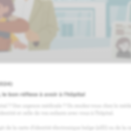
2024)
, le bon réflexe à avoir à l’hôpital
ital ? Une urgence médicale ? Un rendez-vous chez le méde
dentité et celle de vos enfants avec vous à l’hôpital.
agit de la carte d'identité électronique belge (eID) ou de la c