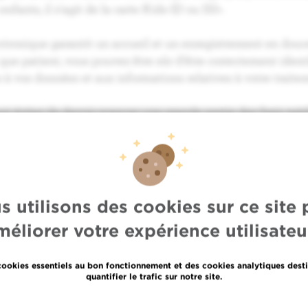
enfants, il s'agit de la carte Kids-ID ou ISI+.
ectronique garantit un accueil et un enregistrement en douc
que patient, vous pouvez être sûr d'être correctement identif
 à vos données et aux informations relatives à votre traite
 éviter de devoir avancer une grande partie des frais méd
nt à l'hôpital les frais remboursés par l'INAMI.
t, vous n'êtes pas en possession de votre carte d'identité 
e l'admission, il existe des alternatives afin que l'hôpital vé
 la mutualité ou l'application Itsme.
s utilisons des cookies sur ce site 
méliorer votre expérience utilisateur
cookies essentiels au bon fonctionnement et des cookies analytiques desti
quantifier le trafic sur notre site.
En savoir plus