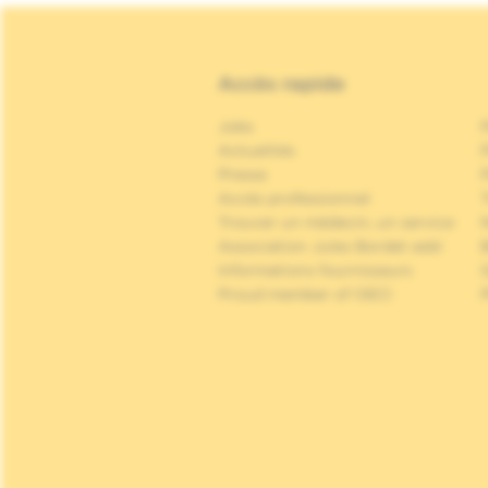
Accès rapide
Jobs
Actualités
P
Presse
P
Accès professionnel
Trouver un médecin, un service
Association Jules Bordet asbl
Informations fournisseurs
Proud member of OECI
P