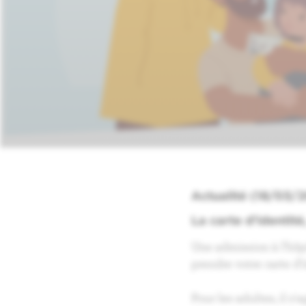
Actualité (18/03/
La carte d’identité
Une admission à l’hôp
prendre votre carte d’i
Pour les adultes, il s'