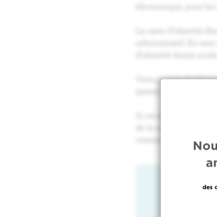
électronique, pour les 
La carte d'identité él
administratif. En tant 
d'identité donne accès
Vous pouvez également
paiera alors directeme
Si, en tant que patien
de la consultation ou d
comme une vignette de
Nou
a
des 