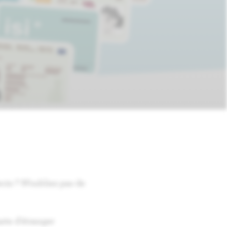
cin ? N’oubliez pas de
arte d'étranger