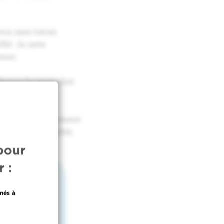
eur, sans tracas
ié : la carte
ment.
icaux. La mutualité
électronique au moment
rifie votre identité,
pour
 :
nés à