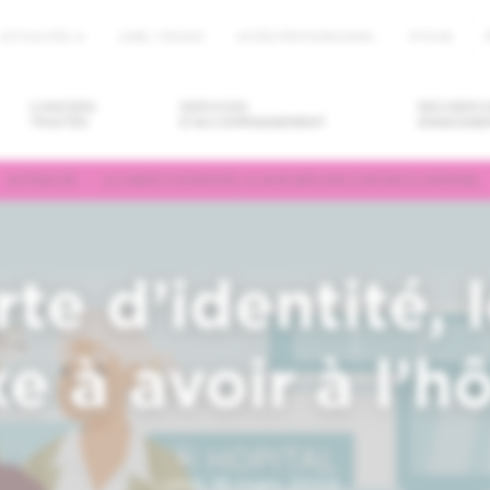
ACTUALITÉS
JOBS / STAGES
ACCÈS PROFESSIONNEL
MYHUB
u
CANCERS
SERVICES
RECHERCH
TRAITÉS
D'ACCOMPAGNEMENT
ENSEIGNE
ACTUALITÉ
LA CARTE D’IDENTITÉ, LE BON RÉFLEXE À AVOIR À L’HÔPITAL
DRE/ANNULER
DEMANDER UN
TROUVER U
ENDEZ-VOUS
SECOND AVIS
MÉDECIN / U
SERVICE
rte d’identité, 
xe à avoir à l’h
Lundi 18 mars 2024