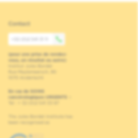
Contact
+32 (0)2 541 31 11
(pour une prise de rendez-
vous, un résultat ou autre)
Institut Jules Bordet
Rue Meylemeersch, 90
1070 Anderlecht
En cas de SOINS
cancérologiques URGENTS
:
Tel : + 32 (0)2 541 33 87
The Jules Bordet Institute has
been recognised as