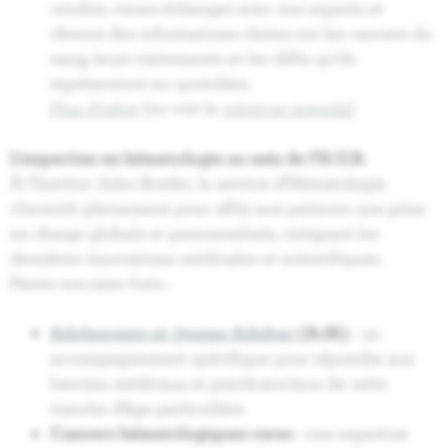
octobre, venez échanger avec nos experts et
obtenir des informations claires sur les cancers du
sang, leurs traitements et les défis qu’ils
représentent au quotidien.
Plus d’infos
(ou voir la
rubrique agenda
)
L’expertise en hématologie au sein de l’H.U.B.
À l’Institut Jules Bordet, le service d’Hématologie
s’investit pleinement pour offrir aux patients une prise
en charge globale et personnalisée, intégrant les
dernières innovations médicales et scientifiques.
Parmi nos axes forts :
Adolescents et Jeunes Adultes
(AJA)
: un
accompagnement spécifique pour répondre aux
besoins médicaux et psychosociaux de cette
tranche d’âge particulière.
Cancers hématologiques rares
: une expertise