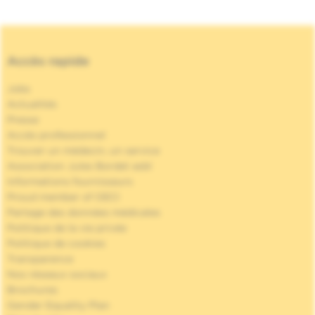
Accès rapide
Jobs
Actualités
Presse
Accès professionnel
Trouver un médecin, un service
Association Jules Bordet asbl
Informations fournisseurs
Proud member of OECI
Partage des données médicales
Politique de la vie privée
Politique de cookies
Transparence
Nos réseaux sociaux
Brochures
Gender Equality Plan