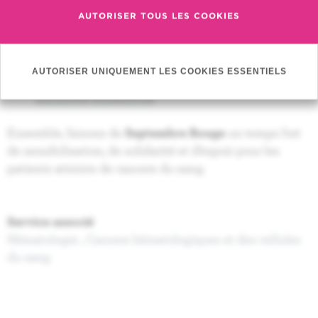
l’Hôpital Erasme:
AUTORISER TOUS LES COOKIES
https://www.erasme.be/fr/services/hematologie
Plus d’infos sur le service d’hémato-oncologie
pédiatrique du Kinderziekenhuis (HUDERF):
AUTORISER UNIQUEMENT LES COOKIES ESSENTIELS
https://www.huderf.be/fr/services/hemato-
oncologie-pediatrique
Ensemble, faisons de
Septembre Rouge
un temps fort
de sensibilisation, de solidarité et d’espoir pour les
patients atteints de cancers du sang.
Service associé
Hématologie
,
Cancers hématologiques et des cellules
du sang