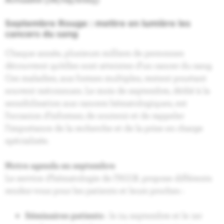
Septembre Rouge : mettre en lumière les
cancers du sang
Chaque année, plusieurs milliers de personnes
découvrent qu’elles sont atteintes d’un cancer du sang.
Ces maladies, aux formes multiples, restent pourtant
souvent méconnues. Le mois de septembre, dédié à la
sensibilisation aux cancers hématologiques, est
l’occasion d’informer, de soutenir et de rappeler
l’importance de la recherche et de la prise en charge
spécialisée.
Notre agenda en septembre
Le service d’hématologie de l’H.U.B. propose différents
rendez-vous pour les patients et leurs proches :
Séminaires patients
: le 24 septembre et le 1er