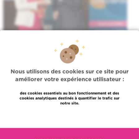
Pour en savoir davantage concernant le prix
.
LIENS
Nous utilisons des cookies sur ce site pour
améliorer votre expérience utilisateur :
PORTRAIT EN VIDÉO DU PR MARTINE PICCART
des cookies essentiels au bon fonctionnement et des
cookies analytiques destinés à quantifier le trafic sur
notre site.
En savoir plus