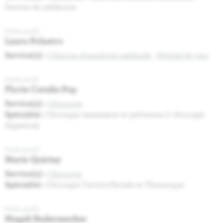
Service de médecine
Fiche profil
Laura Polastro
Service(s) :
Clinique d'oncologie médicale
,
Hôpital de jour
Fiche profil
Florin Catalin Pop
Service(s) :
Chirurgie
Spécialité :
Chirurgie mammaire et pelvienne (+ chirurgie
digestive)
Fiche profil
Marie Quiriny
Service(s) :
Chirurgie
Spécialité :
Chirurgie Cervico-Faciale et Thoracique
Fiche profil
Magali Radermecker