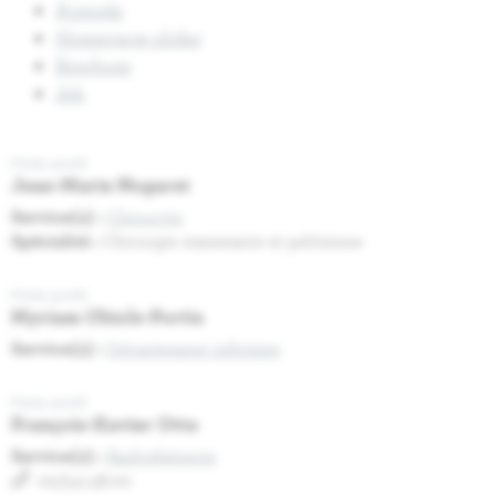
Agenda
Homepage slider
Brochure
Job
Fiche profil
Jean-Marie Nogaret
Service(s) :
Chirurgie
Spécialité :
Chirurgie mammaire et pelvienne
Fiche profil
Myriam Obiols-Portis
Service(s) :
Département infirmier
Fiche profil
François-Xavier Otte
Service(s) :
Radiothérapie
02/541.38.00