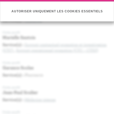
Fiche profil
AUTORISER UNIQUEMENT LES COOKIES ESSENTIELS
François Sales
Service(s) :
Chirurgie
Fiche profil
Marielle Sautois
Service(s) :
Support contractuel promotion et investigation
(CTC)
,
Support operationnel promotion (CTC – CTSU)
Fiche profil
Garance Scolas
Service(s) :
Pharmacie
Fiche profil
Jean-Paul Sculier
Service(s) :
Médecine interne
Fiche profil