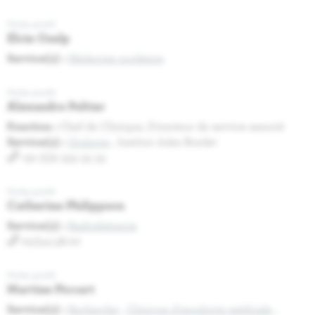
Fiche profil
Elcin Ozalp
Service(s) :
Médecine nucléaire
Fiche profil
Alexandre Peltier
Fonction :
Chef de Clinique, Directeur de service associé
Service(s) :
Urologie
, Institut Jules Bordet
+32 (0)2 555 55 55
Fiche profil
Catherine Philippson
Service(s) :
Radiothérapie
02/541.38.00
Fiche profil
Martine Piccart
Service(s) :
Recherche
,
Clinique d'oncologie médicale
,